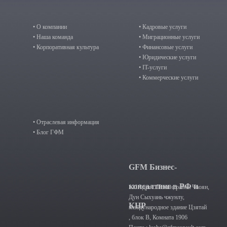
• О компании
• Кадровые услуги
• Наша команда
• Миграционные услуги
• Корпоративная культура
• Финансовые услуги
• Юридические услуги
• IT-услуги
• Коммерческие услуги
• Отраслевая информация
• Блог ГФМ
GFM Бизнес-
консалтинг в РФ и
111Адрес: Пекин, район Чаоян,
Дун Сыхуань чжунлу,
КНР
международное здание Цзятай
, блок B, Комната 1906