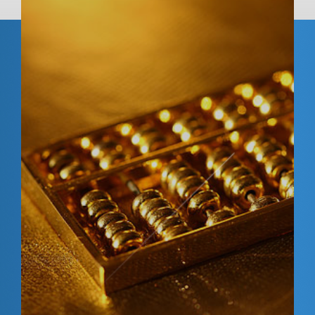
Hовости
GFM NEWS
Российским дачникам напомнили о налоговых требованиях в 2025 году
2025
04-08
читать больше
В России хотят скорректир...
03-28-2025
Применяющие УСН предприни...
03-27-2025
В РФ запустят цифровые пр...
03-27-2025
С 1 апреля иностранные во...
01-20-2025