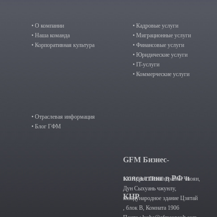
• О компании
• Кадровые услуги
• Наша команда
• Миграционные услуги
• Корпоративная культура
• Финансовые услуги
• Юридические услуги
• IT-услуги
• Коммерческие услуги
• Отраслевая информация
• Блог ГФМ
GFM Бизнес-
консалтинг в РФ и
111Адрес: Пекин, район Чаоян,
Дун Сыхуань чжунлу,
КНР
международное здание Цзятай
, блок B, Комната 1906